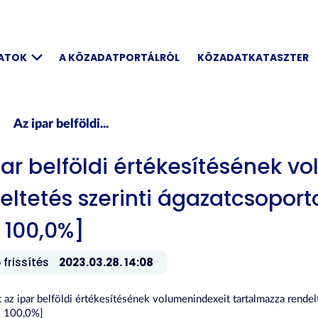
DATOK
A KÖZADATPORTÁLRÓL
KÖZADATKATASZTER
Az ipar belföldi...
par belföldi értékesítésének v
eltetés szerinti ágazatcsoport
 100,0%]
 frissítés
2023.03.28. 14:08
t az ipar belföldi értékesítésének volumenindexeit tartalmazza rendel
= 100,0%]