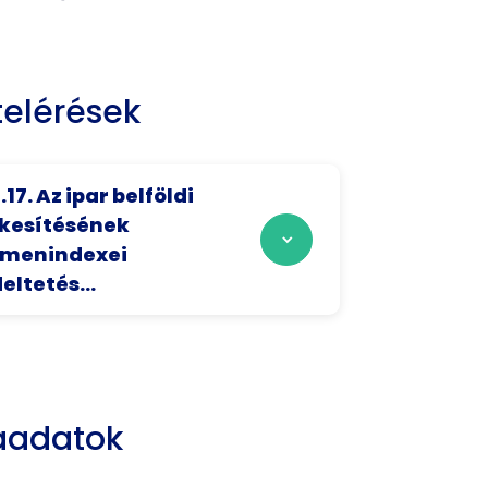
elérések
1.17. Az ipar belföldi
kesítésének
umenindexei
eltetés...
aadatok