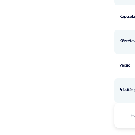
Kapcsola
Közzétev
Verzió
Frissítés
Ho