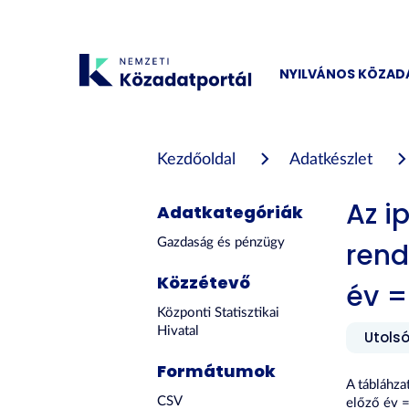
Tartalom
átugrása
NYILVÁNOS KÖZA
Kezdőoldal
Adatkészlet
Az i
Adatkategóriák
Gazdaság és pénzügy
rend
Közzétevő
év =
Központi Statisztikai
Hivatal
Utolsó
Formátumok
A tábláhza
CSV
előző év 