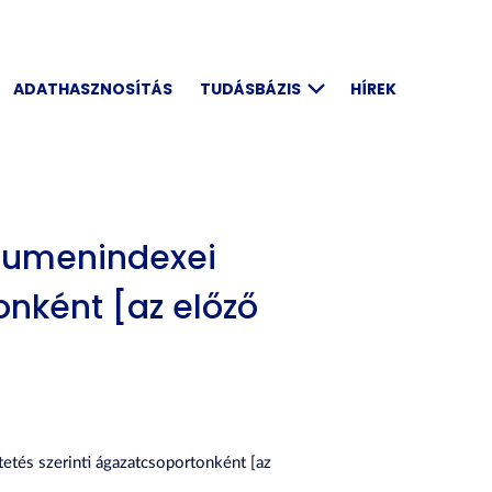
ADATHASZNOSÍTÁS
TUDÁSBÁZIS
HÍREK
olumenindexei
onként [az előző
tetés szerinti ágazatcsoportonként [az