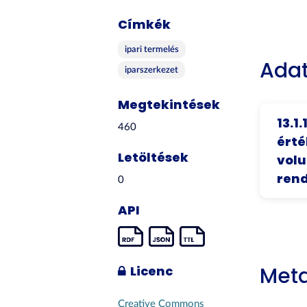
Címkék
ipari termelés
Adat
iparszerkezet
Megtekintések
13.1.
460
érté
Letöltések
vol
rend
0
API
Met
Licenc
Creative Commons