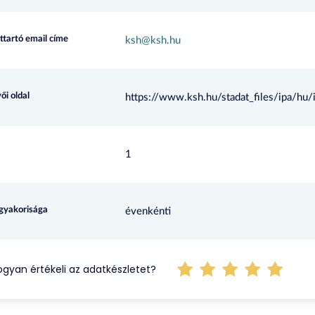
ttartó email címe
ksh@ksh.hu
ői oldal
https://www.ksh.hu/stadat_files/ipa/hu
1
 gyakorisága
évenkénti
gyan értékeli az adatkészletet?