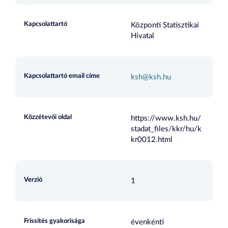
Kapcsolattartó
Központi Statisztikai
Hivatal
Kapcsolattartó email címe
ksh@ksh.hu
Közzétevői oldal
https://www.ksh.hu/
stadat_files/kkr/hu/k
kr0012.html
Verzió
1
Frissítés gyakorisága
évenkénti