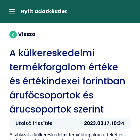
Tartalom
átugrása
Navigáció
Nyílt adatkészlet
Vissza
A külkereskedelmi
termékforgalom értéke
és értékindexei forintban
árufőcsoportok és
árucsoportok szerint
Utolsó frissítés
2023.03.17. 10:34
A táblázat a külkereskedelmi termékforgalom értékét és