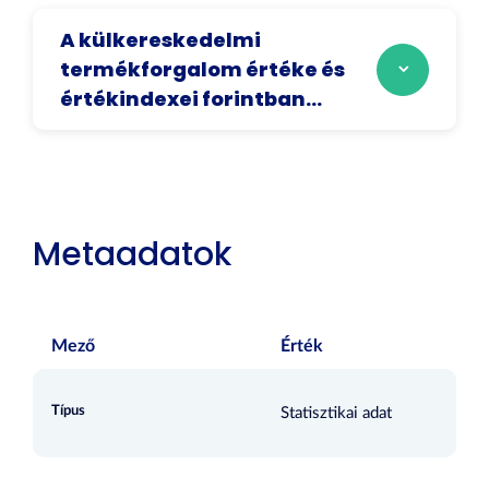
A külkereskedelmi
termékforgalom értéke és
értékindexei forintban...
Metaadatok
Mező
Érték
Típus
Statisztikai adat