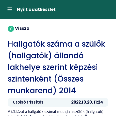
Tartalom
átugrása
Navigáció
Nyílt adatkészlet
Vissza
Hallgatók száma a szülők
(hallgatók) állandó
lakhelye szerint képzési
szintenként (Összes
munkarend) 2014
Utolsó frissítés
2022.10.20. 11:24
A táblázat a hallgatók számát mutatja a szülők (hallgatók)