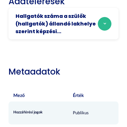
Adatelérések
Hallgatók száma a szülők
(hallgatók) állandó lakhelye
szerint képzési...
Metaadatok
Mező
Érték
Hozzáférési jogok
Publikus