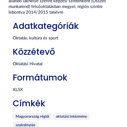
állandó lakhelye szerint képzési szintenként (Összes
munkarend) felsőoktatásban megyei, régiós szintre
lebontva 2014/2015 tanévre
Adatkategóriák
Oktatás, kultúra és sport
Közzétevő
Oktatási Hivatal
Formátumok
XLSX
Címkék
Magyarország régiói
oktatási intézmény
szakoktatás