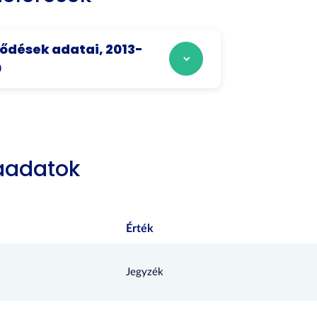
ődések adatai, 2013-
0
aadatok
Érték
Jegyzék