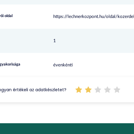
ői oldal
https://lechnerkozpont.hu/oldal/kozerd
1
 gyakorisága
évenkénti
gyan értékeli az adatkészletet?