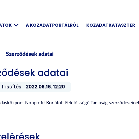
DATOK
A KÖZADATPORTÁLRÓL
KÖZADATKATASZTER
Szerződések adatai
ződések adatai
 frissítés
2022.06.16. 12:20
dásközpont Nonprofit Korlátolt Felelősségű Társaság szerződéseinek
elérések