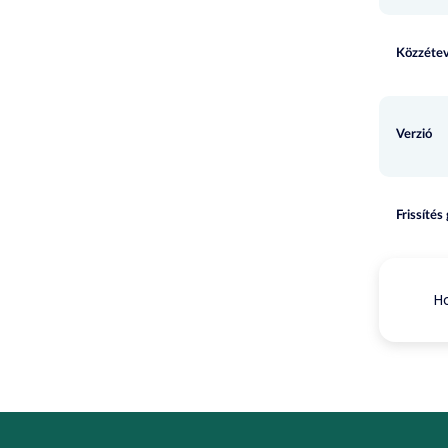
Közzétev
Verzió
Frissítés
Ho