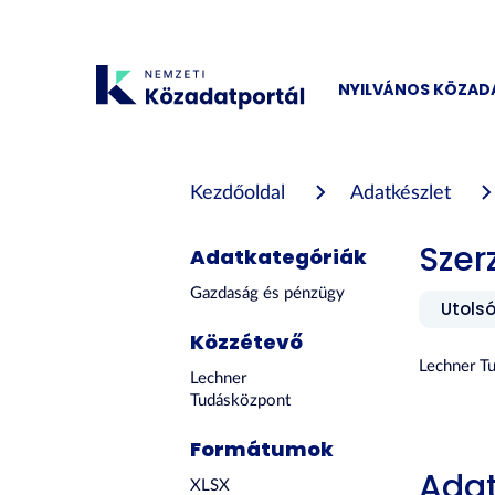
Tartalom
átugrása
NYILVÁNOS KÖZA
Kezdőoldal
Adatkészlet
Szer
Adatkategóriák
Gazdaság és pénzügy
Utolsó
Közzétevő
Lechner Tu
Lechner
Tudásközpont
Formátumok
Adat
XLSX