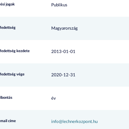
ési jogok
Publikus
efedettség
Magyarország
efedettség kezdete
2013-01-01
efedettség vége
2020-12-31
elbontás
év
email címe
info@lechnerkozpont.hu