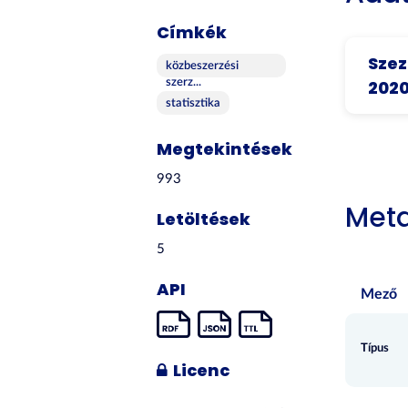
Címkék
Szez
közbeszerzési
szerz...
202
statisztika
Megtekintések
993
Met
Letöltések
5
API
Mező
Típus
Licenc