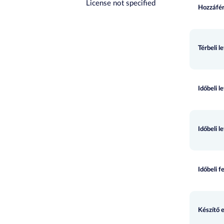
License not specified
Hozzáfér
Térbeli l
Időbeli l
Időbeli l
Időbeli f
Készítő 