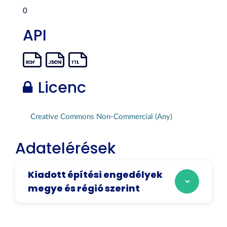
0
API
Licenc
Creative Commons Non-Commercial (Any)
Adatelérések
Kiadott építési engedélyek
megye és régió szerint