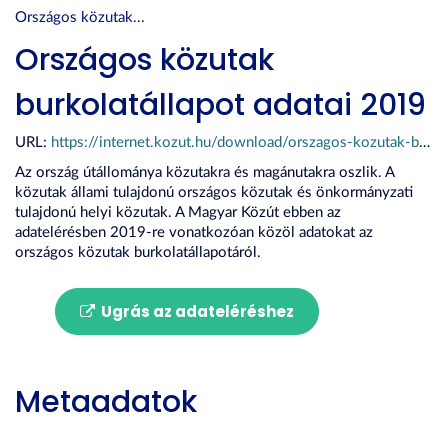
Országos közutak...
Országos közutak
burkolatállapot adatai 2019
URL:
https://internet.kozut.hu/download/orszagos-kozutak-burkolatallapot-adatai-2019-12-31/?wpdmdl=9148&refresh=62a8804bd19611655210059
Az ország útállománya közutakra és magánutakra oszlik. A
közutak állami tulajdonú országos közutak és önkormányzati
tulajdonú helyi közutak. A Magyar Közút ebben az
adatelérésben 2019-re vonatkozóan közöl adatokat az
országos közutak burkolatállapotáról.
Ugrás az adateléréshez
Metaadatok