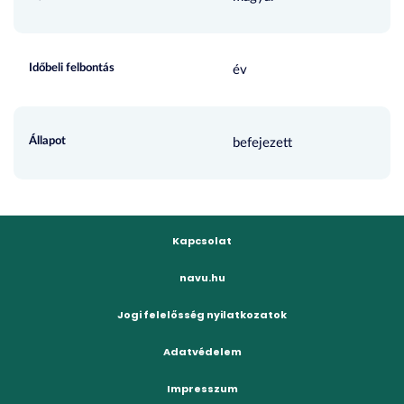
Időbeli felbontás
év
Állapot
befejezett
Kapcsolat
navu.hu
Jogi felelősség nyilatkozatok
Adatvédelem
Impresszum