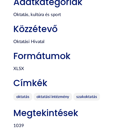
Adatkategóriák
Oktatás, kultúra és sport
Közzétevő
Oktatási Hivatal
Formátumok
XLSX
Címkék
oktatás
oktatási intézmény
szakoktatás
Megtekintések
1039