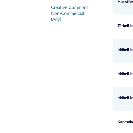
Hozzáfér
Creative Commons
Non-Commercial
(Any)
Térbeli l
Időbeli l
Időbeli l
Időbeli f
Kapcsola