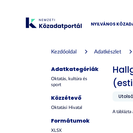
Tartalom
átugrása
NYILVÁNOS KÖZA
Kezdőoldal
Adatkészlet
Hall
Adatkategóriák
Oktatás, kultúra és
(est
sport
Utolsó
Közzétevő
Oktatási Hivatal
A táblázta
Formátumok
XLSX