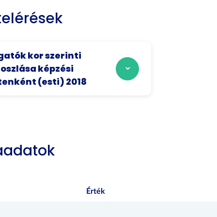
elérések
gatók kor szerinti
szlása képzési
tenként (esti) 2018
aadatok
Érték