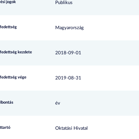
ési jogok
Publikus
efedettség
Magyarország
efedettség kezdete
2018-09-01
efedettség vége
2019-08-31
elbontás
év
ttartó
Oktatási Hivatal