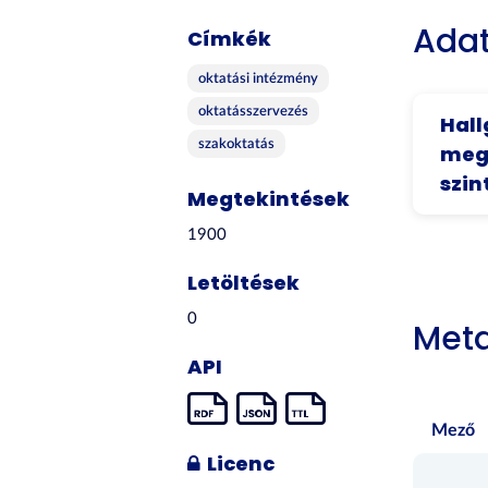
Adat
Címkék
oktatási intézmény
oktatásszervezés
Hall
szakoktatás
mego
szin
Megtekintések
1900
Letöltések
0
Met
API
Mező
Licenc