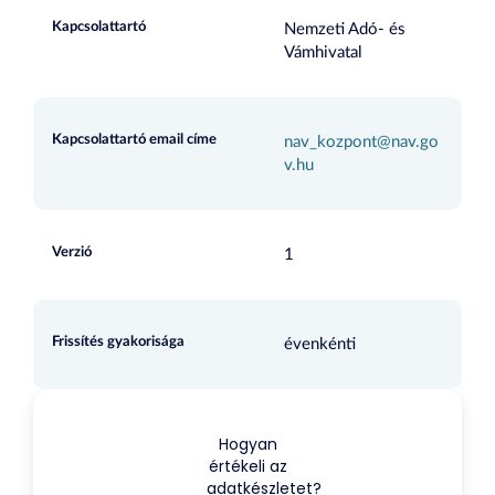
Kapcsolattartó
Nemzeti Adó- és
Vámhivatal
Kapcsolattartó email címe
nav_kozpont@nav.go
v.hu
Verzió
1
Frissítés gyakorisága
évenkénti
Hogyan
értékeli az
adatkészletet?