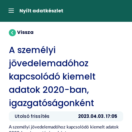
Tartalom
átugrása
Navigáció
Nyílt adatkészlet
Vissza
A személyi
jövedelemadóhoz
kapcsolódó kiemelt
adatok 2020-ban,
igazgatóságonként
Utolsó frissítés
2023.04.03. 17:05
A személyi jövedelemadóhoz kapcsolódó kiemelt adatok