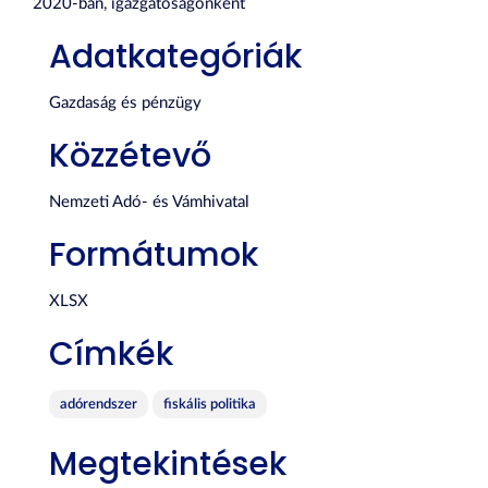
2020-ban, igazgatóságonként
Adatkategóriák
Gazdaság és pénzügy
Közzétevő
Nemzeti Adó- és Vámhivatal
Formátumok
XLSX
Címkék
adórendszer
fiskális politika
Megtekintések