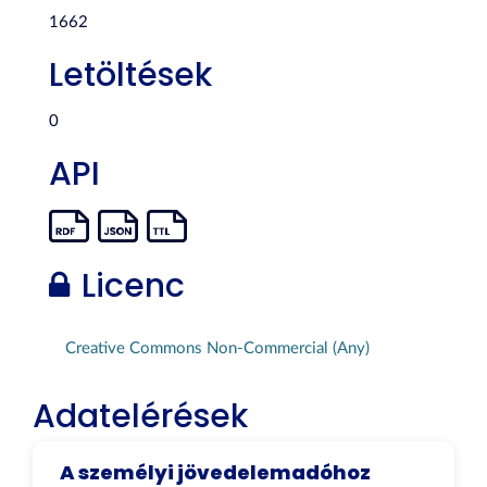
1662
Letöltések
0
API
Licenc
Creative Commons Non-Commercial (Any)
Adatelérések
A személyi jövedelemadóhoz