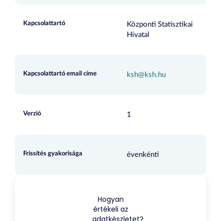
Kapcsolattartó
Központi Statisztikai
Hivatal
Kapcsolattartó email címe
ksh@ksh.hu
Verzió
1
Frissítés gyakorisága
évenkénti
Hogyan
értékeli az
adatkészletet?