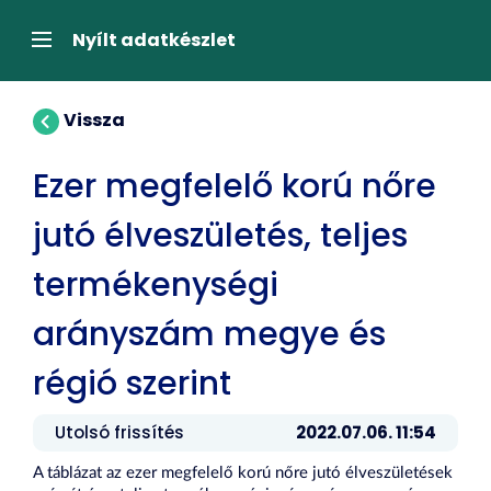
Tartalom
átugrása
Navigáció
Nyílt adatkészlet
Vissza
Ezer megfelelő korú nőre
jutó élveszületés, teljes
termékenységi
arányszám megye és
régió szerint
Utolsó frissítés
2022.07.06. 11:54
A táblázat az ezer megfelelő korú nőre jutó élveszületések