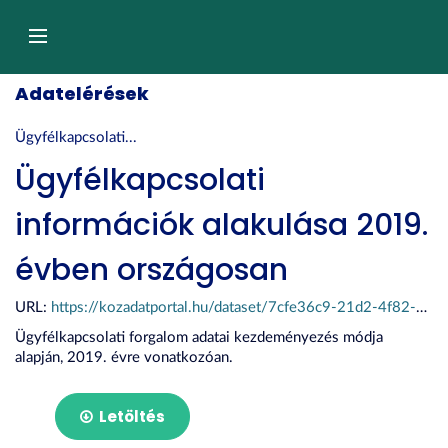
Tartalom
átugrása
Navigáció
Adatelérések
Ügyfélkapcsolati...
Ügyfélkapcsolati
információk alakulása 2019.
évben országosan
URL:
https://kozadatportal.hu/dataset/7cfe36c9-21d2-4f82-bb43-be56cb909bfc/resource/82180e83-693e-49a7-9f3e-31fd4145e2e1/download/szolg-13.xlsx
Ügyfélkapcsolati forgalom adatai kezdeményezés módja
alapján, 2019. évre vonatkozóan.
Letöltés