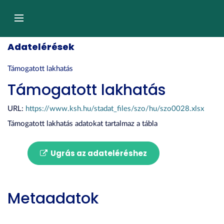
Tartalom
átugrása
Navigáció
Adatelérések
Támogatott lakhatás
Támogatott lakhatás
URL:
https://www.ksh.hu/stadat_files/szo/hu/szo0028.xlsx
Támogatott lakhatás adatokat tartalmaz a tábla
Ugrás az adateléréshez
Metaadatok