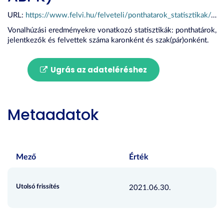
URL:
https://www.felvi.hu/felveteli/ponthatarok_statisztikak/elmult_evek/!ElmultEvek/index.php/elmult_evek_statisztikai/ponthatarok/excel?filters%5Bsta_int_id%5D=37&filters%5Bsta_kar_id%5D=264&filters%5Bsta_ev%5D=&orderBy=sta_ev&sortingBy=DESC
Vonalhúzási eredményekre vonatkozó statisztikák: ponthatárok,
jelentkezők és felvettek száma karonként és szak(pár)onként.
Ugrás az adateléréshez
Metaadatok
Mező
Érték
Utolsó frissítés
2021.06.30.