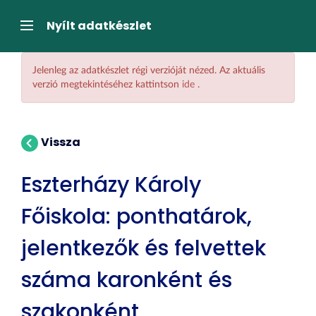
Tartalom
átugrása
Navigáció
Nyílt adatkészlet
Jelenleg az adatkészlet régi verzióját nézed. Az aktuális
verzió megtekintéséhez kattintson
ide
.
Vissza
Eszterházy Károly
Főiskola: ponthatárok,
jelentkezők és felvettek
száma karonként és
szakonként