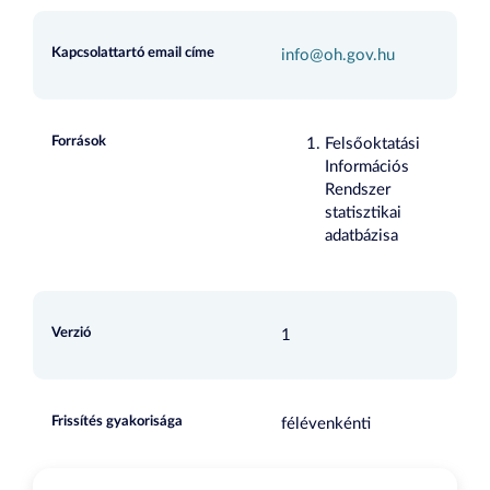
Kapcsolattartó email címe
info@oh.gov.hu
Források
Felsőoktatási
Információs
Rendszer
statisztikai
adatbázisa
Verzió
1
Frissítés gyakorisága
félévenkénti