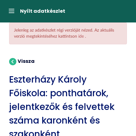
Tartalom
átugrása
Navigáció
Nyílt adatkészlet
Jelenleg az adatkészlet régi verzióját nézed. Az aktuális
verzió megtekintéséhez kattintson
ide
.
Vissza
Eszterházy Károly
Főiskola: ponthatárok,
jelentkezők és felvettek
száma karonként és
szakonként