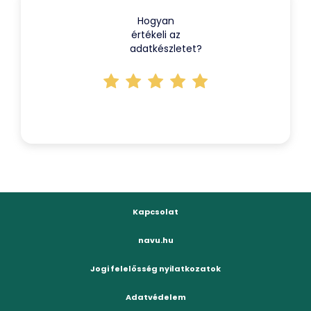
Hogyan
értékeli az
adatkészletet?
Kapcsolat
navu.hu
Jogi felelősség nyilatkozatok
Adatvédelem