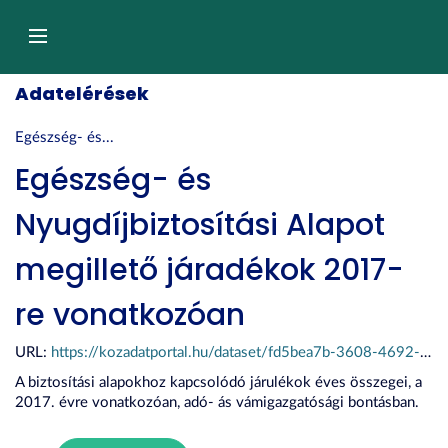
Tartalom
átugrása
Navigáció
Adatelérések
Egészség- és...
Egészség- és
Nyugdíjbiztosítási Alapot
megillető járadékok 2017-
re vonatkozóan
URL:
https://kozadatportal.hu/dataset/fd5bea7b-3608-4692-9e41-e74154f87dbe/resource/3da5974a-1f80-4e5a-a0b2-89eee87af215/download/szolg_11_2017.xls
A biztosítási alapokhoz kapcsolódó járulékok éves összegei, a
2017. évre vonatkozóan, adó- ás vámigazgatósági bontásban.