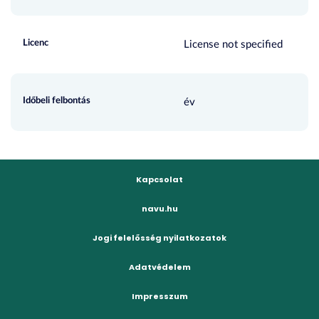
Licenc
License not specified
Időbeli felbontás
év
Kapcsolat
navu.hu
Jogi felelősség nyilatkozatok
Adatvédelem
Impresszum