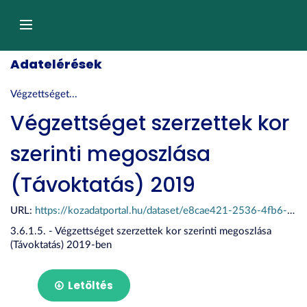
Tartalom
átugrása
Navigáció
Adatelérések
Végzettséget...
Végzettséget szerzettek kor
szerinti megoszlása
(Távoktatás) 2019
URL:
https://kozadatportal.hu/dataset/e8cae421-2536-4fb6-8556-bed0c00c7266/resource/b05aa5fb-d422-4ade-a378-123e01909081/download/stat2019_3_6_1_5.xlsx
3.6.1.5. - Végzettséget szerzettek kor szerinti megoszlása
(Távoktatás) 2019-ben
Letöltés