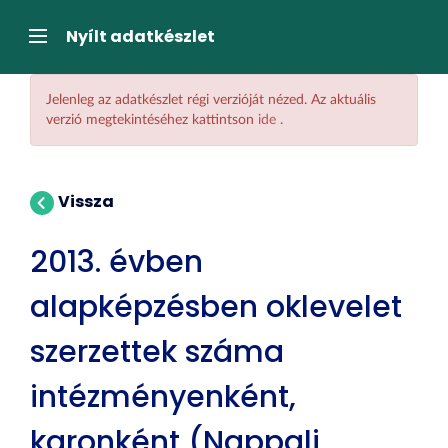
Tartalom
átugrása
Navigáció
Nyílt adatkészlet
Jelenleg az adatkészlet régi verzióját nézed. Az aktuális
verzió megtekintéséhez kattintson
ide
.
Vissza
2013. évben
alapképzésben oklevelet
szerzettek száma
intézményenként,
karonként (Nappali