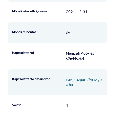
Időbeli lefedettség vége
2021-12-31
Időbeli felbontás
év
Kapcsolattartó
Nemzeti Adó- és
Vámhivatal
Kapcsolattartó email címe
nav_kozpont@nav.go
v.hu
Verzió
1