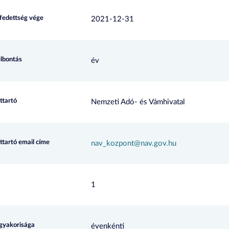
efedettség vége
2021-12-31
elbontás
év
ttartó
Nemzeti Adó- és Vámhivatal
ttartó email címe
nav_kozpont@nav.gov.hu
1
 gyakorisága
évenkénti