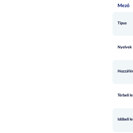
Mező
Típus
Nyelvek
Hozzáfér
Térbeli l
Időbeli l