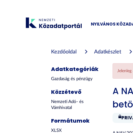
Tartalom
átugrása
NYILVÁNOS KÖZA
Kezdőoldal
Adatkészlet
Adatkategóriák
Jelenleg
Gazdaság és pénzügy
A NA
Közzétevő
betö
Nemzeti Adó- és
Vámhivatal
PRIV
Formátumok
XLSX