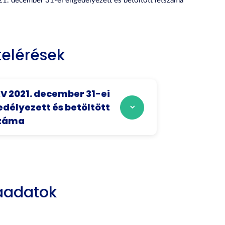
1. december 31-ei engedélyezett és betöltött létszáma
elérések
V 2021. december 31-ei
délyezett és betöltött
száma
aadatok