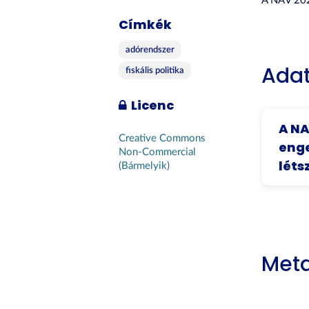
A NAV 202
Címkék
adórendszer
Adat
fiskális politika
Licenc
A NA
Creative Commons
enge
Non-Commercial
lét
(Bármelyik)
Met