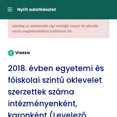
Tartalom
átugrása
Navigáció
Nyílt adatkészlet
Jelenleg az adatkészlet régi verzióját nézed. Az aktuális
verzió megtekintéséhez kattintson
ide
.
Vissza
2018. évben egyetemi és
főiskolai szintű oklevelet
szerzettek száma
intézményenként,
karonként (Levelező