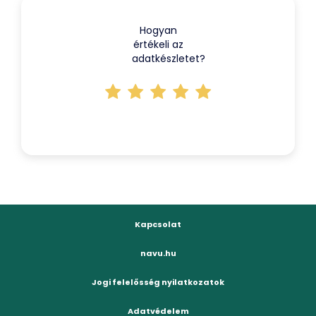
Hogyan
értékeli az
adatkészletet?
Kapcsolat
navu.hu
Jogi felelősség nyilatkozatok
Adatvédelem