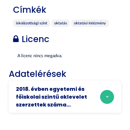
Címkék
iskolázottsági szint
oktatás
oktatási intézmény
Licenc
A licenc nincs megadva.
Adatelérések
2018. évben egyetemi és
főiskolai szintű oklevelet
szerzettek száma...