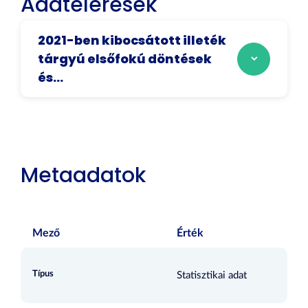
Adatelérések
2021-ben kibocsátott illeték
tárgyú elsőfokú döntések
és...
Metaadatok
Mező
Érték
Típus
Statisztikai adat