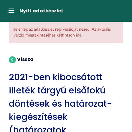
Tartalom
átugrása
Navigáció
Nyílt adatkészlet
Jelenleg az adatkészlet régi verzióját nézed. Az aktuális
verzió megtekintéséhez kattintson
ide
.
Vissza
2021-ben kibocsátott
illeték tárgyú elsőfokú
döntések és határozat-
kiegészítések
(határozatok,