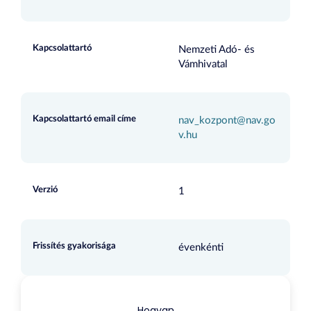
Kapcsolattartó
Nemzeti Adó- és
Vámhivatal
Kapcsolattartó email címe
nav_kozpont@nav.go
v.hu
Verzió
1
Frissítés gyakorisága
évenkénti
Hogyan