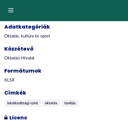
Tartalom
átugrása
Navigáció
Adatkategóriák
Oktatás, kultúra és sport
Közzétevő
Oktatási Hivatal
Formátumok
XLSX
Címkék
iskolázottsági szint
oktatás
tanítás
Licenc