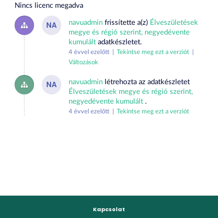
Nincs licenc megadva
navuadmin
frissítette a(z)
Élveszületések
NA
megye és régió szerint, negyedévente
kumulált
adatkészletet.
4 évvel ezelőtt |
Tekintse meg ezt a verziót
|
Változások
navuadmin
létrehozta az adatkészletet
NA
Élveszületések megye és régió szerint,
negyedévente kumulált
.
4 évvel ezelőtt |
Tekintse meg ezt a verziót
Kapcsolat