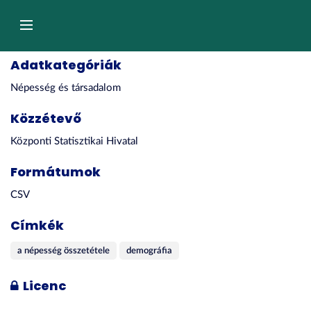
Tartalom
átugrása
Navigáció
Adatkategóriák
Népesség és társadalom
Közzétevő
Központi Statisztikai Hivatal
Formátumok
CSV
Címkék
a népesség összetétele
demográfia
Licenc