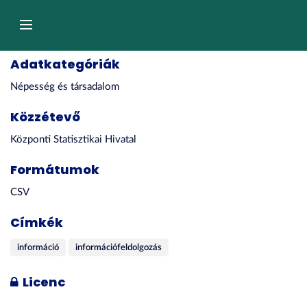
Tartalom
átugrása
Navigáció
Adatkategóriák
Népesség és társadalom
Közzétevő
Központi Statisztikai Hivatal
Formátumok
CSV
Címkék
információ
információfeldolgozás
Licenc