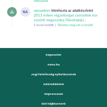
Változások
navuadmin
létrehozta az adatkészletet
NA
2013 évben végzettséget szerzettek kor
szerinti megoszlása (Távoktatás)
.
5 évvel ezelőtt |
Tekintse meg ezt a verziót
Kapcsolat
navu.hu
Jogi felelősség nyilatkozatok
Adatvédelem
Impresszum
Süti tájékoztató