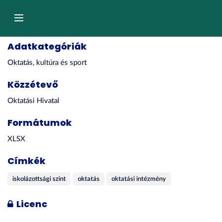
Tartalom
átugrása
Navigáció
Adatkategóriák
Oktatás, kultúra és sport
Közzétevő
Oktatási Hivatal
Formátumok
XLSX
Címkék
iskolázottsági szint
oktatás
oktatási intézmény
Licenc