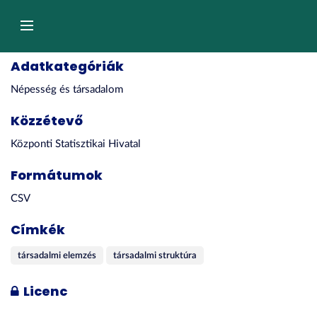
Tartalom
átugrása
Navigáció
Adatkategóriák
Népesség és társadalom
Közzétevő
Központi Statisztikai Hivatal
Formátumok
CSV
Címkék
társadalmi elemzés
társadalmi struktúra
Licenc