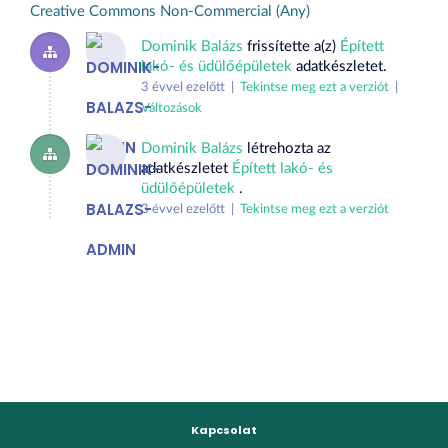
Creative Commons Non-Commercial (Any)
Dominik Balázs
frissítette a(z)
Épített
lakó- és üdülőépületek
adatkészletet.
3 évvel ezelőtt |
Tekintse meg ezt a verziót
|
Változások
Dominik Balázs
létrehozta az
adatkészletet
Épített lakó- és
üdülőépületek
.
3 évvel ezelőtt |
Tekintse meg ezt a verziót
Kapcsolat