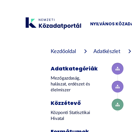
Tartalom
átugrása
NYILVÁNOS KÖZA
Kezdőoldal
Adatkészlet
Adatkategóriák
Mezőgazdaság,
halászat, erdészet és
élelmiszer
Közzétevő
Központi Statisztikai
Hivatal
Formátumok