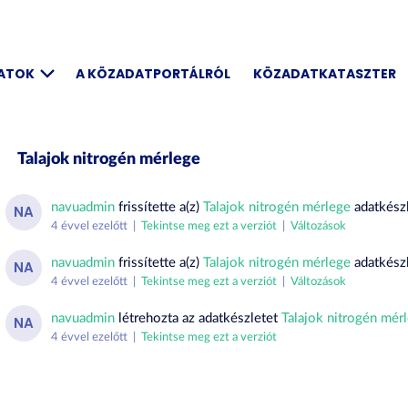
DATOK
A KÖZADATPORTÁLRÓL
KÖZADATKATASZTER
Talajok nitrogén mérlege
navuadmin
frissítette a(z)
Talajok nitrogén mérlege
adatkészl
NA
4 évvel ezelőtt |
Tekintse meg ezt a verziót
|
Változások
navuadmin
frissítette a(z)
Talajok nitrogén mérlege
adatkészl
NA
4 évvel ezelőtt |
Tekintse meg ezt a verziót
|
Változások
navuadmin
létrehozta az adatkészletet
Talajok nitrogén mér
NA
4 évvel ezelőtt |
Tekintse meg ezt a verziót