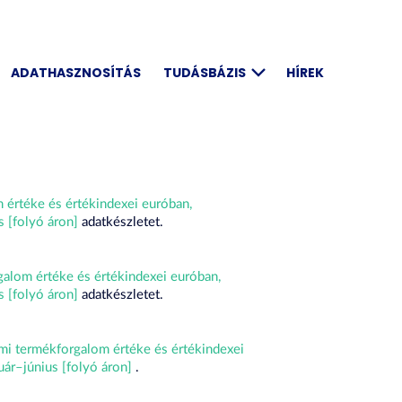
ADATHASZNOSÍTÁS
TUDÁSBÁZIS
HÍREK
 értéke és értékindexei euróban,
s [folyó áron]
adatkészletet.
alom értéke és értékindexei euróban,
s [folyó áron]
adatkészletet.
mi termékforgalom értéke és értékindexei
uár–június [folyó áron]
.