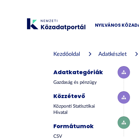
Tartalom
átugrása
NYILVÁNOS KÖZA
Kezdőoldal
Adatkészlet
Adatkategóriák
Gazdaság és pénzügy
Közzétevő
Központi Statisztikai
Hivatal
Formátumok
CSV