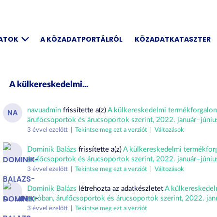
DATOK
A KÖZADATPORTÁLRÓL
KÖZADATKATASZTER
A külkereskedelmi...
navuadmin
frissítette a(z)
A külkereskedelmi termékforgalom
NA
árufőcsoportok és árucsoportok szerint, 2022. január–júniu
3 évvel ezelőtt |
Tekintse meg ezt a verziót
|
Változások
Dominik Balázs
frissítette a(z)
A külkereskedelmi termékforg
árufőcsoportok és árucsoportok szerint, 2022. január–júniu
3 évvel ezelőtt |
Tekintse meg ezt a verziót
|
Változások
Dominik Balázs
létrehozta az adatkészletet
A külkereskedel
euróban, árufőcsoportok és árucsoportok szerint, 2022. jan
3 évvel ezelőtt |
Tekintse meg ezt a verziót