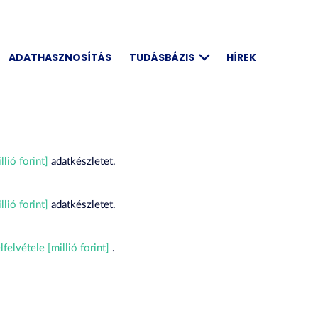
ADATHASZNOSÍTÁS
TUDÁSBÁZIS
HÍREK
lió forint]
adatkészletet.
lió forint]
adatkészletet.
felvétele [millió forint]
.