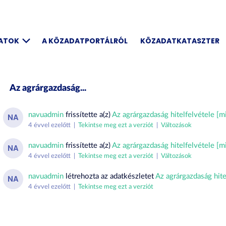
DATOK
A KÖZADATPORTÁLRÓL
KÖZADATKATASZTER
Az agrárgazdaság...
navuadmin
frissítette a(z)
Az agrárgazdaság hitelfelvétele [mil
NA
4 évvel ezelőtt |
Tekintse meg ezt a verziót
|
Változások
navuadmin
frissítette a(z)
Az agrárgazdaság hitelfelvétele [mil
NA
4 évvel ezelőtt |
Tekintse meg ezt a verziót
|
Változások
navuadmin
létrehozta az adatkészletet
Az agrárgazdaság hitel
NA
4 évvel ezelőtt |
Tekintse meg ezt a verziót