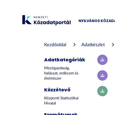
Tartalom
átugrása
NYILVÁNOS KÖZA
Kezdőoldal
Adatkészlet
Adatkategóriák
Mezőgazdaság,
halászat, erdészet és
élelmiszer
Közzétevő
Központi Statisztikai
Hivatal
Formátumok