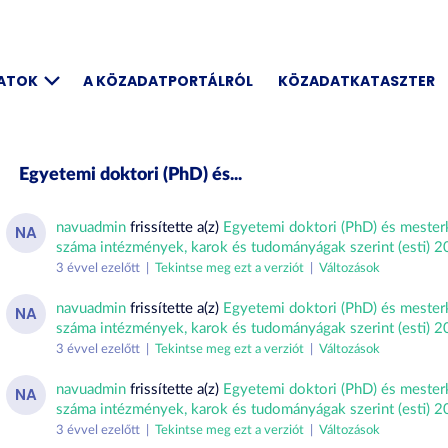
DATOK
A KÖZADATPORTÁLRÓL
KÖZADATKATASZTER
Egyetemi doktori (PhD) és...
navuadmin
frissítette a(z)
Egyetemi doktori (PhD) és mester
NA
száma intézmények, karok és tudományágak szerint (esti) 
3 évvel ezelőtt |
Tekintse meg ezt a verziót
|
Változások
navuadmin
frissítette a(z)
Egyetemi doktori (PhD) és mester
NA
száma intézmények, karok és tudományágak szerint (esti) 
3 évvel ezelőtt |
Tekintse meg ezt a verziót
|
Változások
navuadmin
frissítette a(z)
Egyetemi doktori (PhD) és mester
NA
száma intézmények, karok és tudományágak szerint (esti) 
3 évvel ezelőtt |
Tekintse meg ezt a verziót
|
Változások