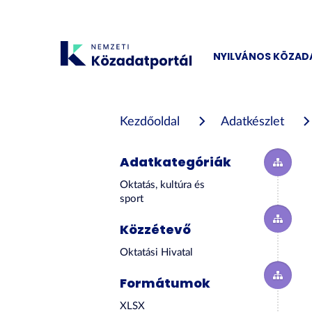
Tartalom
átugrása
NYILVÁNOS KÖZA
Kezdőoldal
Adatkészlet
Adatkategóriák
Oktatás, kultúra és
sport
Közzétevő
Oktatási Hivatal
Formátumok
XLSX