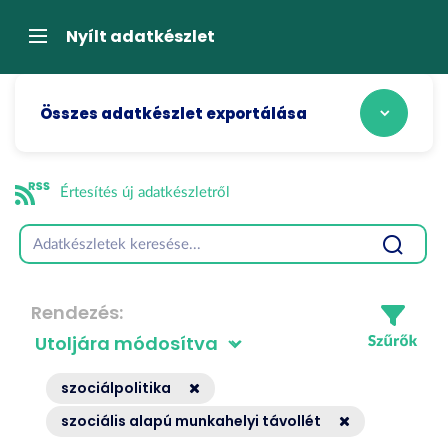
Tartalom
átugrása
Navigáció
Nyílt adatkészlet
Összes adatkészlet exportálása
Értesítés új adatkészletről
Rendezés
szociálpolitika
szociális alapú munkahelyi távollét