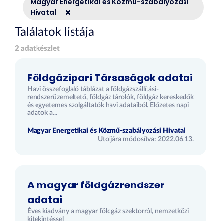
Magyar Energetikai és Közmű-szabályozási
Hivatal
Találatok listája
2 adatkészlet
Földgázipari Társaságok adatai
Havi összefoglaló táblázat a földgázszállítási-
rendszerüzemeltető, földgáz tárolók, földgáz kereskedők
és egyetemes szolgáltatók havi adataiból. Előzetes napi
adatok a...
Magyar Energetikai és Közmű-szabályozási Hivatal
Utoljára módosítva: 2022.06.13.
A magyar földgázrendszer
adatai
Éves kiadvány a magyar földgáz szektorról, nemzetközi
kitekintéssel