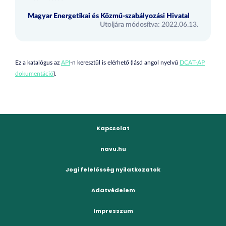
Magyar Energetikai és Közmű-szabályozási Hivatal
Utoljára módosítva: 2022.06.13.
Ez a katalógus az
API
-n keresztül is elérhető (lásd angol nyelvű
DCAT-AP
dokumentáció
).
Kapcsolat
navu.hu
Jogi felelősség nyilatkozatok
Adatvédelem
Impresszum