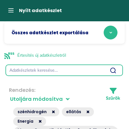
Tartalom
átugrása
Navigáció
Nyílt adatkészlet
Összes adatkészlet exportálása
Értesítés új adatkészletről
Rendezés
szénhidrogén
ellátás
Energia