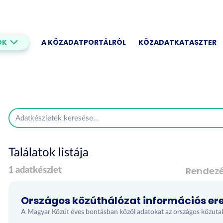
OK
A KÖZADATPORTÁLRÓL
KÖZADATKATASZTER
Találatok listája
Rendez
1 adatkészlet
Országos közúthálózat információs e
A Magyar Közút éves bontásban közöl adatokat az országos közuta