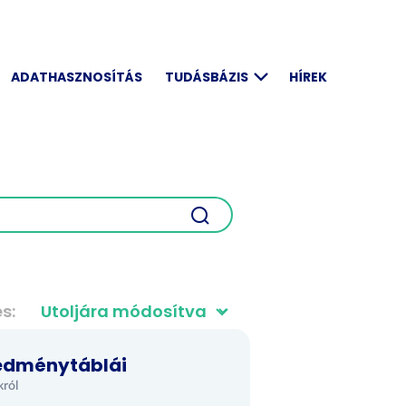
ADATHASZNOSÍTÁS
TUDÁSBÁZIS
HÍREK
és
redménytáblái
król