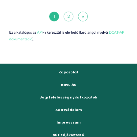
1
2
»
Ez a katalógus az
API
-n keresztül is elérhető (lásd angol nyelvű
DCAT-AP
dokumentáció
).
Kapcsolat
navu.hu
Jogi felelősség nyilatkozatok
Adatvédelem
Impresszum
Süti tájékoztató