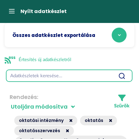
Tartalom
átugrása
Navigáció
Nyílt adatkészlet
Összes adatkészlet exportálása
Értesítés új adatkészletről
Rendezés
oktatási intézmény
oktatás
oktatásszervezés