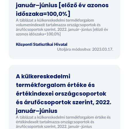
január–június [előző év azonos
időszaka=100,0%]
A táblázat a külkereskedelmi termékforgalom
volumenindexeit tartalmazza országcsoportok és
árufőcsoportok szerint, 2022. január–június [előző év
azonos időszaka=100,0%]
Központi Statisztikai Hivatal
Utoljára módosítva: 2023.03.17.
A külkereskedelmi
termékforgalom értéke és
értékindexei országcsoportok
és árufőcsoportok szerint, 2022.
január–június
A táblázat a külkereskedelmi termékforgalom értéke és
értékindexeit tartalmazza országcsoportok és
árufőcsoportok szerint, 2022. január–június