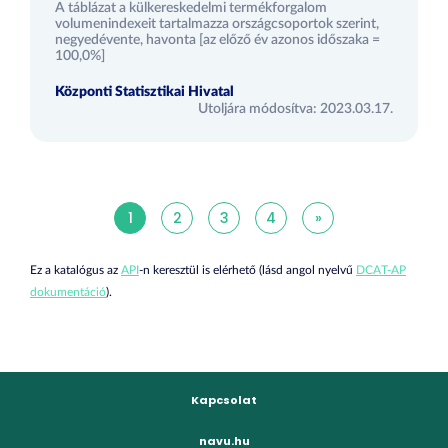
A táblázat a külkereskedelmi termékforgalom
volumenindexeit tartalmazza országcsoportok szerint,
negyedévente, havonta [az előző év azonos időszaka =
100,0%]
Központi Statisztikai Hivatal
Utoljára módosítva: 2023.03.17.
1
2
3
4
»
Ez a katalógus az
API
-n keresztül is elérhető (lásd angol nyelvű
DCAT-AP
dokumentáció
).
Kapcsolat
navu.hu