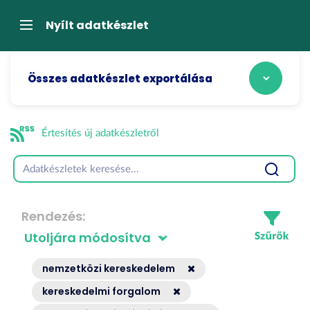
Tartalom
átugrása
Navigáció
Nyílt adatkészlet
Összes adatkészlet exportálása
Értesítés új adatkészletről
Rendezés
nemzetközi kereskedelem
kereskedelmi forgalom