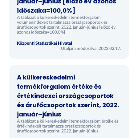
január–június [előző év azonos
időszaka=100,0%]
A táblázat a külkereskedelmi termékforgalom
volumenindexeit tartalmazza országcsoportok és
árufőcsoportok szerint, 2022. január–június [előző év
azonos időszaka=100,0%]
Központi Statisztikai Hivatal
Utoljára módosítva: 2023.03.17.
A külkereskedelmi
termékforgalom értéke és
értékindexei országcsoportok
és árufőcsoportok szerint, 2022.
január–június
A táblázat a külkereskedelmi termékforgalom értéke és
értékindexeit tartalmazza országcsoportok és
árufőcsoportok szerint, 2022. január–június