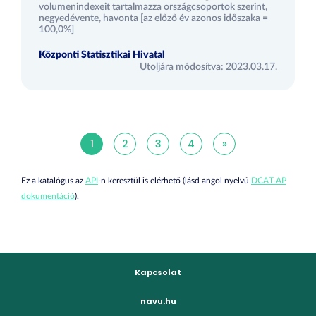
volumenindexeit tartalmazza országcsoportok szerint,
negyedévente, havonta [az előző év azonos időszaka =
100,0%]
Központi Statisztikai Hivatal
Utoljára módosítva: 2023.03.17.
1
2
3
4
»
Ez a katalógus az
API
-n keresztül is elérhető (lásd angol nyelvű
DCAT-AP
dokumentáció
).
Kapcsolat
navu.hu