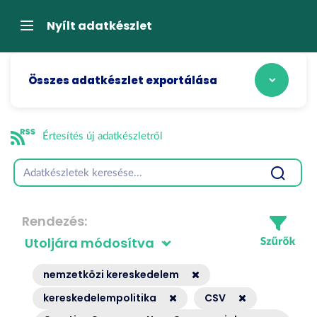
Tartalom
átugrása
Navigáció
Nyílt adatkészlet
Összes adatkészlet exportálása
Értesítés új adatkészletről
Rendezés
nemzetközi kereskedelem
kereskedelempolitika
CSV