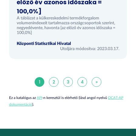
előző év azonos időszaka =
100,0%]
A táblázat a külkereskedelmi termékforgalom
volumenindexeit tartalmazza országcsoportok szerint,
negyedévente, havonta [az előző év azonos időszaka =
100,0%]
Központi Statisztikai Hivatal
Utoljára módosítva: 2023.03.17.
1
2
3
4
»
Ez a katalógus az
API
-n keresztül is elérhető (lásd angol nyelvű
DCAT-AP
dokumentáció
).