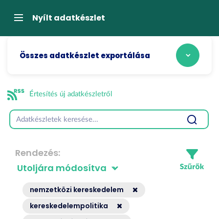
Tartalom
átugrása
Navigáció
Nyílt adatkészlet
Összes adatkészlet exportálása
Értesítés új adatkészletről
Rendezés
nemzetközi kereskedelem
kereskedelempolitika