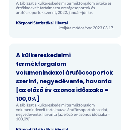
A táblázat a külkereskedelmi termékforgalom értéke és
értékindexeit tartalmazza országcsoportok és
árufőcsoportok szerint, 2022. január–június
Központi Statisztikai Hivatal
Utoljára módosítva: 2023.03.17.
A külkereskedelmi
termékforgalom
volumenindexei árufőcsoportok
szerint, negyedévente, havonta
[az előző év azonos időszaka =
100,0%]
A táblázat a külkereskedelmi termékforgalom
volumenindexeit tartalmazza árufőcsoportok szerint,
negyedévente, havonta [az előző év azonos időszaka =
100,0%]
Központi Statisztikai Hivatal