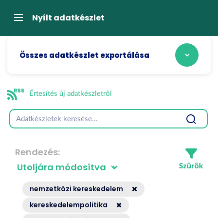
Tartalom
átugrása
Navigáció
Nyílt adatkészlet
Összes adatkészlet exportálása
Értesítés új adatkészletről
Rendezés
nemzetközi kereskedelem
kereskedelempolitika