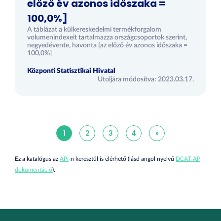
előző év azonos időszaka =
100,0%]
A táblázat a külkereskedelmi termékforgalom
volumenindexeit tartalmazza országcsoportok szerint,
negyedévente, havonta [az előző év azonos időszaka =
100,0%]
Központi Statisztikai Hivatal
Utoljára módosítva: 2023.03.17.
1
2
3
4
»
Ez a katalógus az
API
-n keresztül is elérhető (lásd angol nyelvű
DCAT-AP
dokumentáció
).