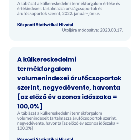
A táblázat a külkereskedelmi termékforgalom értéke és
értékindexeit tartalmazza országcsoportok és
árufőcsoportok szerint, 2022. január–június
Központi Statisztikai Hivatal
Utoljára módosítva: 2023.03.17.
A külkereskedelmi
termékforgalom
volumenindexei árufőcsoportok
szerint, negyedévente, havonta
[az előző év azonos időszaka =
100,0%]
A táblázat a külkereskedelmi termékforgalom
volumenindexeit tartalmazza árufőcsoportok szerint,
negyedévente, havonta [az előző év azonos időszaka =
100,0%]
Központi Statisztikai Hivatal