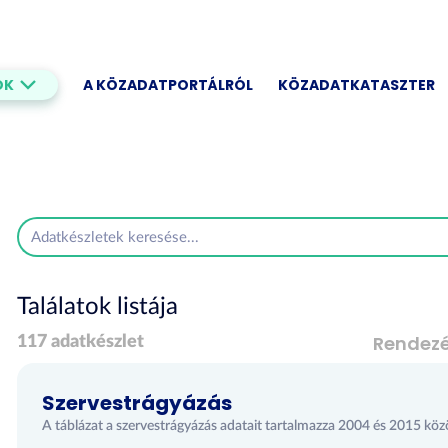
OK
A KÖZADATPORTÁLRÓL
KÖZADATKATASZTER
Találatok listája
Rendez
117 adatkészlet
Szervestrágyázás
A táblázat a szervestrágyázás adatait tartalmazza 2004 és 2015 közö