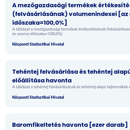
A mezőgazdasági termékek értékesít
(felvásárlásának) volumenindexei [az 
időszaka=100,0%]
A táblázat a mezőgazdasági termékek értékesítésének (felvásárlásán
év azonos időszaka=100,0%]
Központi Statisztikai Hivatal
Tehéntej felvásárlása és tehéntej alap
előállítása havonta
A táblázat a tehéntej felvásárlásának és tehéntej alapú tejtermékek 
Központi Statisztikai Hivatal
Baromfikeltetés havonta [ezer darab]