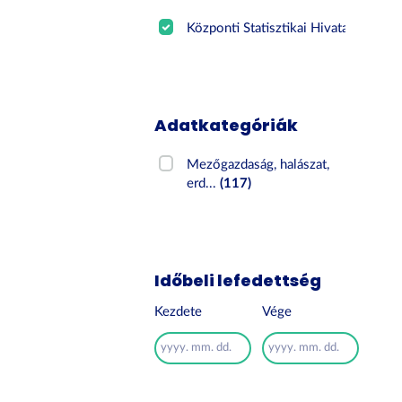
Központi Statisztikai Hivatal
(117)
Adatkategóriák
Mezőgazdaság, halászat,
erd...
(117)
Időbeli lefedettség
Kezdete
Vége