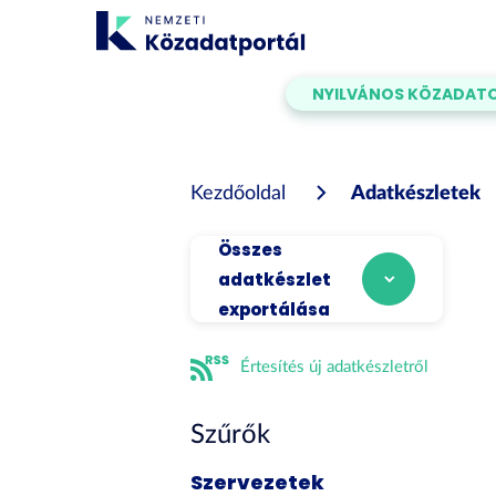
Tartalom
átugrása
NYILVÁNOS KÖZADAT
Kezdőoldal
Adatkészletek
Összes
adatkészlet
exportálása
Értesítés új adatkészletről
Szűrők
Szervezetek