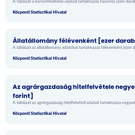
A táblázat a baromfikeltetés adatait tartalmazza havonta [ezer dara
Központi Statisztikai Hivatal
Állatállomány félévenként [ezer darab
A táblázat az állatállomány adatokat tartalmazza félévenként [ezer 
Központi Statisztikai Hivatal
Az agrárgazdaság hitelfelvétele negye
forint]
A táblázat az agrárgazdaság hitelfelvételi adatait tartalmazza negyed
Központi Statisztikai Hivatal