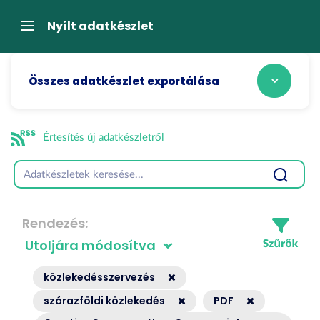
Tartalom
átugrása
Navigáció
Nyílt adatkészlet
Összes adatkészlet exportálása
Értesítés új adatkészletről
Rendezés
közlekedésszervezés
szárazföldi közlekedés
PDF