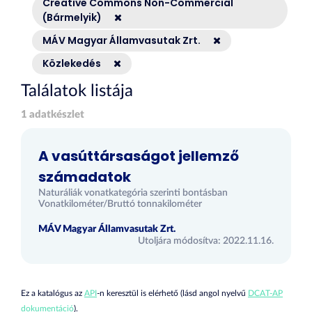
Creative Commons Non-Commercial
(Bármelyik)
MÁV Magyar Államvasutak Zrt.
Közlekedés
Találatok listája
1 adatkészlet
A vasúttársaságot jellemző
számadatok
Naturáliák vonatkategória szerinti bontásban
Vonatkilométer/Bruttó tonnakilométer
MÁV Magyar Államvasutak Zrt.
Utoljára módosítva: 2022.11.16.
Ez a katalógus az
API
-n keresztül is elérhető (lásd angol nyelvű
DCAT-AP
dokumentáció
).