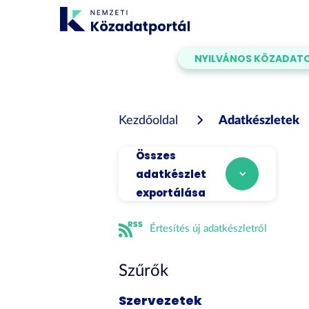
Tartalom
átugrása
NYILVÁNOS KÖZADAT
Kezdőoldal
Adatkészletek
Összes
adatkészlet
exportálása
Értesítés új adatkészletről
Szűrők
Szervezetek