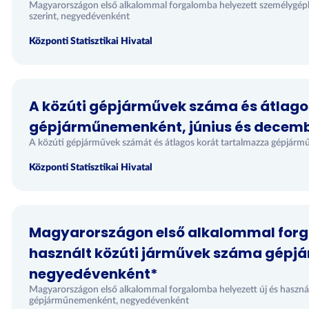
Magyarországon első alkalommal forgalomba helyezett személygép
szerint, negyedévenként
Központi Statisztikai Hivatal
A közúti gépjárművek száma és átlago
gépjárműnemenként, június és decem
A közúti gépjárművek számát és átlagos korát tartalmazza gépjár
Központi Statisztikai Hivatal
Magyarországon első alkalommal forga
használt közúti járművek száma gép
negyedévenként*
Magyarországon első alkalommal forgalomba helyezett új és haszná
gépjárműnemenként, negyedévenként