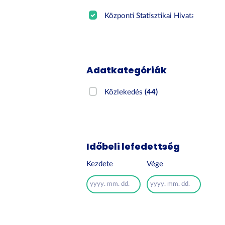
Központi Statisztikai Hivatal
(44)
Adatkategóriák
Közlekedés
(44)
Időbeli lefedettség
Kezdete
Vége