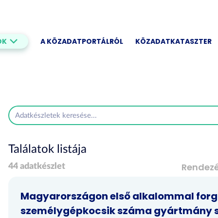
OK
A KÖZADATPORTÁLRÓL
KÖZADATKATASZTER
Találatok listája
Rendez
44 adatkészlet
Magyarországon első alkalommal forg
személygépkocsik száma gyártmány s