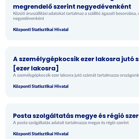
megrendelő szerint negyedévenként
Közúti áruszállítási adatokat tartalmaz a szállító ágazati besorolása
negyedévenként
Központi Statisztikai Hivatal
A személygépkocsik ezer lakosra jutó
[ezer lakosra]
A személygépkocsik ezer lakosra jutó számát tartalmazza országon
Központi Statisztikai Hivatal
Posta szolgáltatás megye és régió szer
A posta szolgáltatás adatait tartalmazza megye és régió szerint
Központi Statisztikai Hivatal