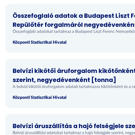
Összefoglaló adatok a Budapest Liszt 
Repülőtér forgalmáról negyedévenkén
Összefoglaló adatokat tartalmaz a Budapest Liszt Ferenc Nemzetkö
Központi Statisztikai Hivatal
Belvízi kikötői áruforgalom kikötőnkén
szerint, negyedévenként [tonna]
A belvízi kikötői áruforgalom adatait tartalmazza kikötőnként és a 
Központi Statisztikai Hivatal
Belvízi áruszállítás a hajó felségjele s
Belvízi áruszállítási adatokat tartalmaz a hajó felségjele szerint, ne