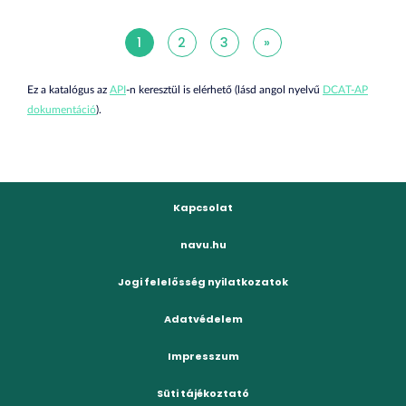
1
2
3
»
Ez a katalógus az
API
-n keresztül is elérhető (lásd angol nyelvű
DCAT-AP
dokumentáció
).
Kapcsolat
navu.hu
Jogi felelősség nyilatkozatok
Adatvédelem
Impresszum
Süti tájékoztató