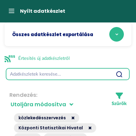
Tartalom
átugrása
Navigáció
Nyílt adatkészlet
Összes adatkészlet exportálása
Értesítés új adatkészletről
Rendezés
közlekedésszervezés
Központi Statisztikai Hivatal