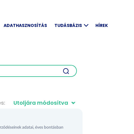
ADATHASZNOSÍTÁS
TUDÁSBÁZIS
HÍREK
és
rződéseinek adatai, éves bontásban