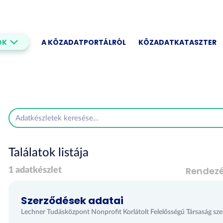
OK
A KÖZADATPORTÁLRÓL
KÖZADATKATASZTER
Találatok listája
Rendez
1 adatkészlet
Szerződések adatai
Lechner Tudásközpont Nonprofit Korlátolt Felelősségű Társaság sze