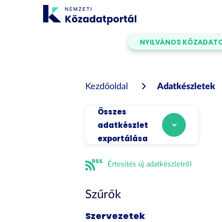
Tartalom
átugrása
NYILVÁNOS KÖZADAT
Kezdőoldal
Adatkészletek
Összes
adatkészlet
exportálása
Értesítés új adatkészletről
Szűrők
Szervezetek