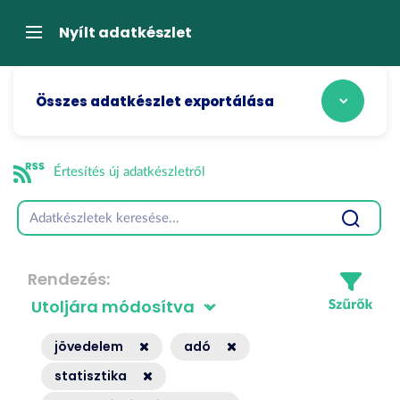
Tartalom
átugrása
Navigáció
Nyílt adatkészlet
Összes adatkészlet exportálása
Értesítés új adatkészletről
Rendezés
jövedelem
adó
statisztika