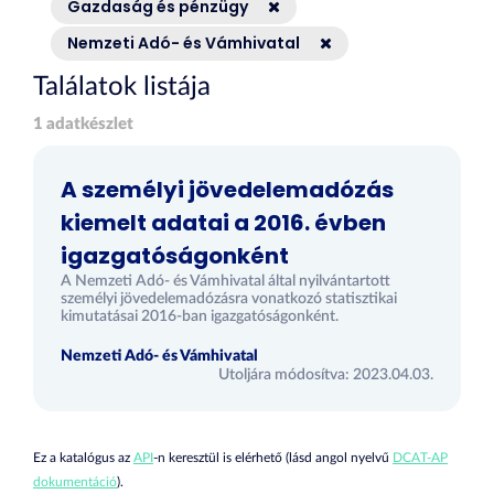
Gazdaság és pénzügy
Nemzeti Adó- és Vámhivatal
Találatok listája
1 adatkészlet
A személyi jövedelemadózás
kiemelt adatai a 2016. évben
igazgatóságonként
A Nemzeti Adó- és Vámhivatal által nyilvántartott
személyi jövedelemadózásra vonatkozó statisztikai
kimutatásai 2016-ban igazgatóságonként.
Nemzeti Adó- és Vámhivatal
Utoljára módosítva: 2023.04.03.
Ez a katalógus az
API
-n keresztül is elérhető (lásd angol nyelvű
DCAT-AP
dokumentáció
).