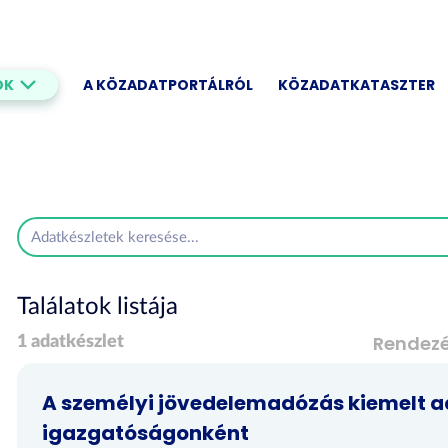
OK
A KÖZADATPORTÁLRÓL
KÖZADATKATASZTER
Találatok listája
Rendez
1 adatkészlet
A személyi jövedelemadózás kiemelt ad
igazgatóságonként