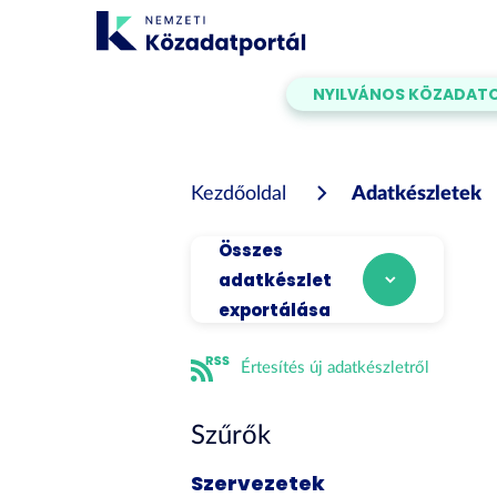
Tartalom
átugrása
NYILVÁNOS KÖZADAT
Kezdőoldal
Adatkészletek
Összes
adatkészlet
exportálása
Értesítés új adatkészletről
Szűrők
Szervezetek