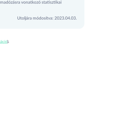
emadózásra vonatkozó statisztikai
Utoljára módosítva: 2023.04.03.
áció
).