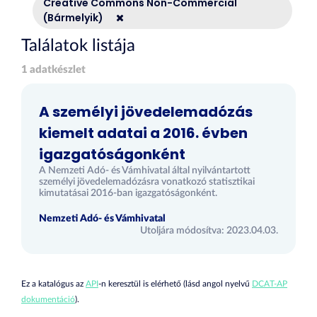
Creative Commons Non-Commercial
(Bármelyik)
Találatok listája
1 adatkészlet
A személyi jövedelemadózás
kiemelt adatai a 2016. évben
igazgatóságonként
A Nemzeti Adó- és Vámhivatal által nyilvántartott
személyi jövedelemadózásra vonatkozó statisztikai
kimutatásai 2016-ban igazgatóságonként.
Nemzeti Adó- és Vámhivatal
Utoljára módosítva: 2023.04.03.
Ez a katalógus az
API
-n keresztül is elérhető (lásd angol nyelvű
DCAT-AP
dokumentáció
).