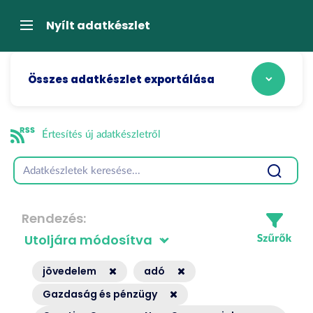
Tartalom
átugrása
Navigáció
Nyílt adatkészlet
Összes adatkészlet exportálása
Értesítés új adatkészletről
Rendezés
jövedelem
adó
Gazdaság és pénzügy