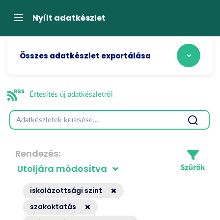
Tartalom
átugrása
Navigáció
Nyílt adatkészlet
Összes adatkészlet exportálása
Értesítés új adatkészletről
Rendezés
iskolázottsági szint
szakoktatás