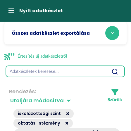
Tartalom
átugrása
Navigáció
Nyílt adatkészlet
Összes adatkészlet exportálása
Értesítés új adatkészletről
Rendezés
iskolázottsági szint
oktatási intézmény