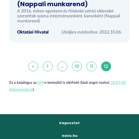
(Nappali munkarend)
A 2016. évben egyetemi és főiskolai szintű oklevelet
szerzettek száma intézményenként, karonként (Nappali
munkarend)
Oktatási Hivatal
Utoljára módosítva: 2022.10.06.
«
1
...
10
11
12
Ez a katalógus az
API
-n keresztül is elérhető (lásd angol nyelvű
DCAT-AP
dokumentáció
).
Kapcsolat
navu.hu