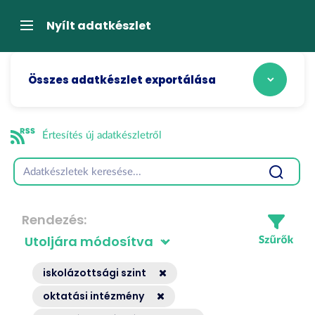
Tartalom
átugrása
Navigáció
Nyílt adatkészlet
Összes adatkészlet exportálása
Értesítés új adatkészletről
Rendezés
iskolázottsági szint
oktatási intézmény