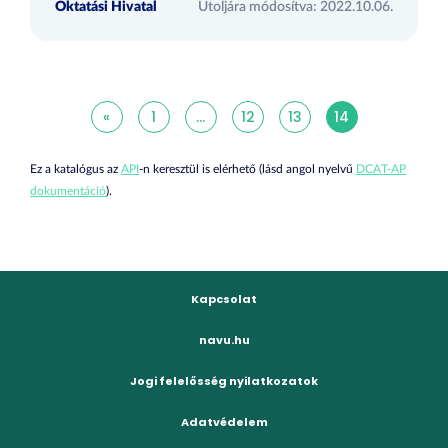
Oktatási Hivatal
Utoljára módosítva: 2022.10.06.
«
1
...
12
13
14
Ez a katalógus az
API
-n keresztül is elérhető (lásd angol nyelvű
DCAT-AP
dokumentáció
).
Kapcsolat
navu.hu
Jogi felelősség nyilatkozatok
Adatvédelem